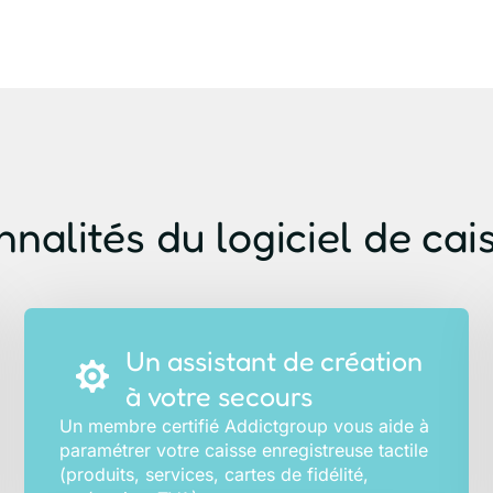
nalités du logiciel de cai
Un assistant de création
à votre secours
Un membre certifié Addictgroup vous aide à
paramétrer votre caisse enregistreuse tactile
(produits, services, cartes de fidélité,