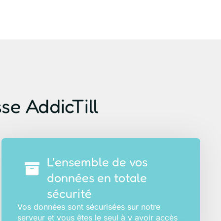
sse AddicTill
L'ensemble de vos
données en totale
sécurité
Vos données sont sécurisées sur notre
serveur et vous êtes le seul à y avoir accès