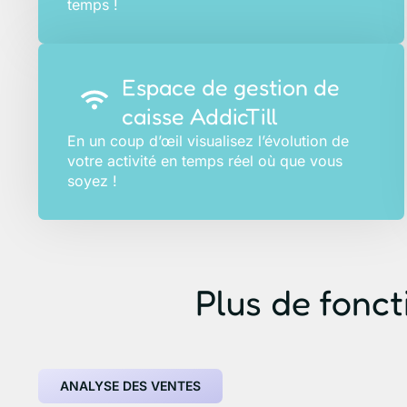
temps !
Espace de gestion de
caisse AddicTill
En un coup d’œil visualisez l’évolution de
votre activité en temps réel où que vous
soyez !
Plus de foncti
ANALYSE DES VENTES