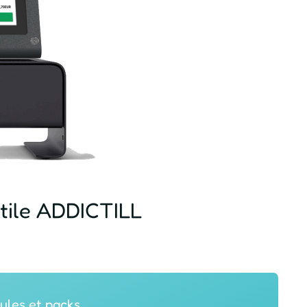
actile ADDICTILL
ules et packs