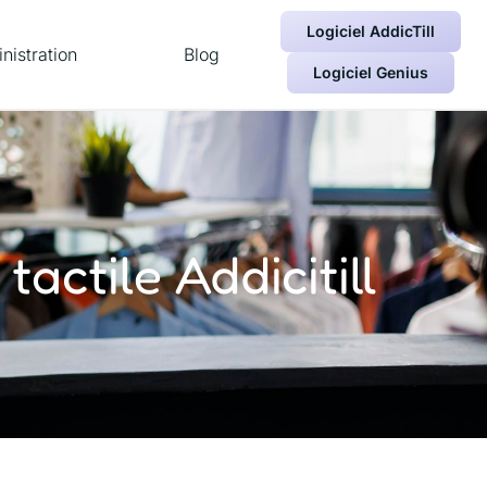
Logiciel AddicTill
nistration
Blog
Logiciel Genius
tactile Addicitill