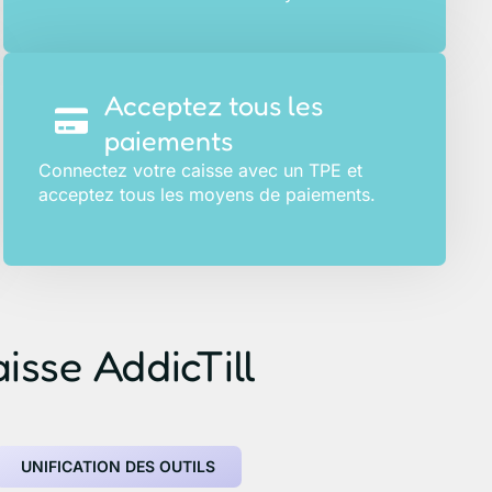
Acceptez tous les
paiements
Connectez votre caisse avec un TPE et
acceptez tous les moyens de paiements.
aisse AddicTill
UNIFICATION DES OUTILS