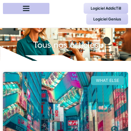
Logiciel AddicTill
Logiciel Genius
Tous nos articles
WHAT ELSE