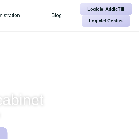
Logiciel AddicTill
istration
Blog
Logiciel Genius
cabinet