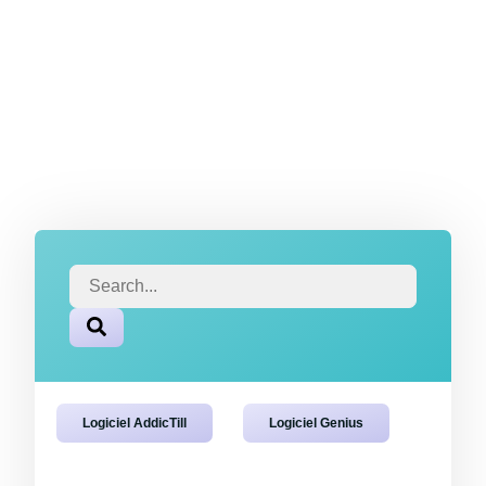
Logiciel AddicTill
Logiciel Genius