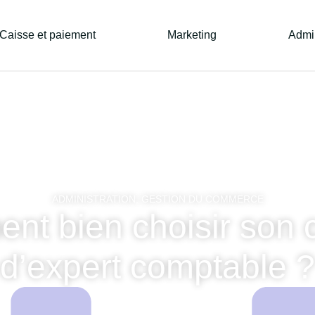
Caisse et paiement
Marketing
Admin
ADMINISTRATION
,
GESTION DU COMMERCE
t bien choisir son 
d’expert comptable ?