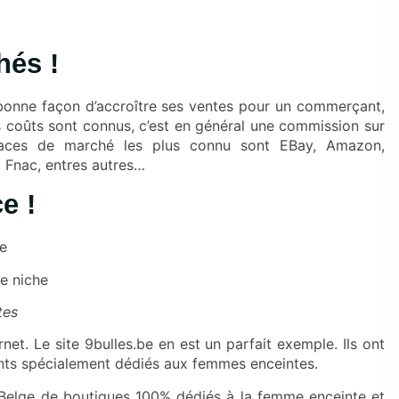
hés !
 bonne façon d’accroître ses ventes pour un commerçant,
s coûts sont connus, c’est en général une commission sur
places de marché les plus connu sont EBay, Amazon,
, Fnac, entres autres…
e !
e
e niche
tes
net. Le site 9bulles.be en est un parfait exemple. Ils ont
ents spécialement dédiés aux femmes enceintes.
e Belge de boutiques 100% dédiés à la femme enceinte et