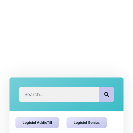
Logiciel AddicTill
Logiciel Genius