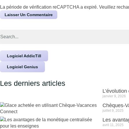
La période de vérification reCAPTCHA a expiré. Veuillez rechar
Logiciel AddicTill
Logiciel Genius
Les derniers articles
L’évolution
janvier 9, 2026
Chèques-Va
juillet 9, 2025
Les avantag
avril 11, 2025