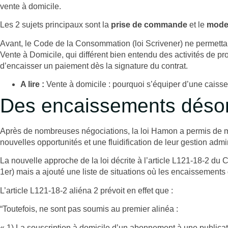
vente à domicile.
Les 2 sujets principaux sont la
prise de commande
et le
mode 
Avant, le Code de la Consommation (loi Scrivener) ne permettait
Vente à Domicile, qui différent bien entendu des activités de 
d’encaisser un paiement dès la signature du contrat.
A lire :
Vente à domicile : pourquoi s’équiper d’une caisse
Des encaissements désorm
Après de nombreuses négociations, la loi Hamon a permis de mod
nouvelles opportunités et une fluidification de leur gestion ad
La nouvelle approche de la loi décrite à l’article L121-18-2 du 
1er) mais a ajouté une liste de situations où les encaissements 
L’article L121-18-2 aliéna 2 prévoit en effet que :
“Toutefois, ne sont pas soumis au premier alinéa :
« 1) La souscription à domicile d’un abonnement à une publicati