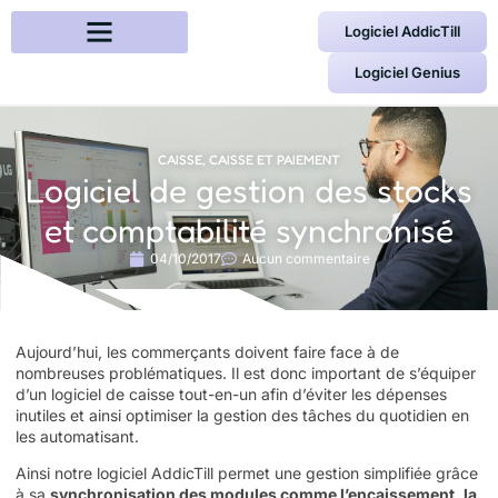
Logiciel AddicTill
Logiciel Genius
CAISSE
,
CAISSE ET PAIEMENT
Logiciel de gestion des stocks
et comptabilité synchronisé
04/10/2017
Aucun commentaire
Aujourd’hui, les commerçants doivent faire face à de
nombreuses problématiques. Il est donc important de s’équiper
d’un
logiciel de caisse
tout-en-un afin d’éviter les dépenses
inutiles et ainsi optimiser la gestion des tâches du quotidien en
les automatisant.
Ainsi notre logiciel AddicTill permet une gestion simplifiée grâce
à sa
synchronisation des modules comme l’encaissement, la