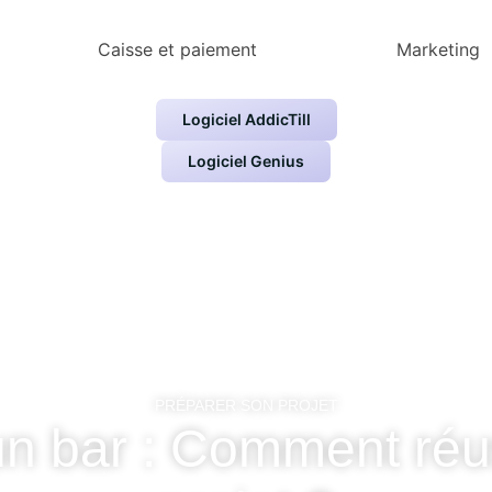
Caisse et paiement
Marketing
Logiciel AddicTill
Logiciel Genius
PRÉPARER SON PROJET
un bar : Comment réu