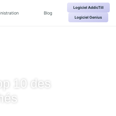
Logiciel AddicTill
nistration
Blog
Logiciel Genius
top 10 des
chés