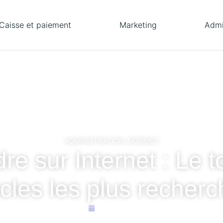
Caisse et paiement
Marketing
Admi
ADMINISTRATION
,
NORMES
e sur Internet : Le 
icles les plus recher
14/01/2020