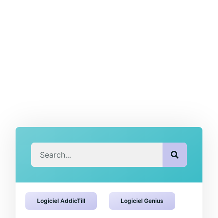
Logiciel AddicTill
Logiciel Genius