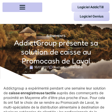
Logiciel AddicTill
Logiciel Genius
ÉVÈNEMENTS
AddictGroup présente sa
solution de caisse au
Promocash de Laval
16/01/2017
Aucun commentaire
Addictgroup a expérimenté pendant une semaine leur solution
de
caisse enregistreuse tactile
auprès des commerçants de
proximité en Mayenne afin d’être plus proche d’eux. Pour cela
ils ont fait le choix de se rendre au Promocash de Laval, le
multi-spécialiste de la distribution alimentaire à destination de
plusieurs catégories de clientèle : les professionnels de la