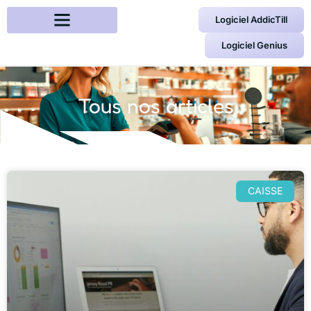
Logiciel AddicTill
Logiciel Genius
Tous nos articles
CAISSE