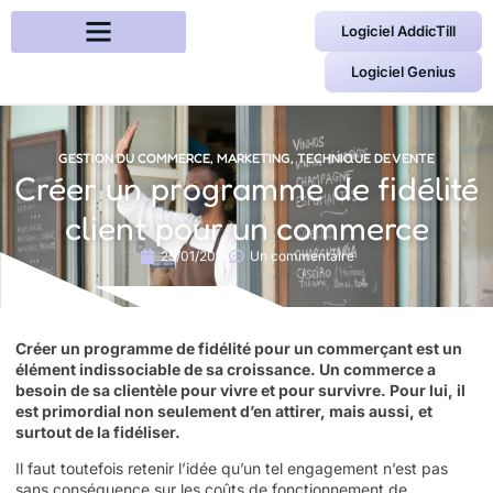
Logiciel AddicTill
Logiciel Genius
GESTION DU COMMERCE
,
MARKETING
,
TECHNIQUE DE VENTE
Créer un programme de fidélité
client pour un commerce
25/01/2018
Un commentaire
Créer un programme de fidélité pour un commerçant est un
élément indissociable de sa croissance. Un commerce a
besoin de sa clientèle pour vivre et pour survivre. Pour lui, il
est primordial non seulement d’en attirer, mais aussi, et
surtout de la fidéliser.
Il faut toutefois retenir l’idée qu’un tel engagement n’est pas
sans conséquence sur les coûts de fonctionnement de