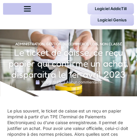
Logiciel AddicTill
Logiciel Genius
ADMINISTRATION
,
GESTION DU COMMERCE
,
LOIS
,
NON CLASSÉ
Le ticket de caisse, ce reçu
papier qui confirme un achat,
disparaitra le 1er avril 2023
10/01/2023
Aucun commentaire
Le plus souvent, le ticket de caisse est un reçu en papier
imprimé à partir d’un TPE (Terminal de Paiements
Electroniques) ou d’une caisse enregistreuse. Il permet de
justifier un achat. Pour avoir une valeur officielle, celui-ci doit
répondre à des normes précises. Alors quelles sont ces