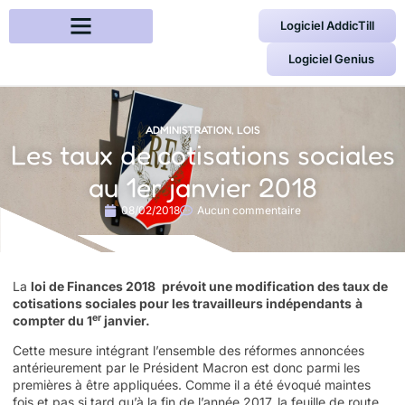
Logiciel AddicTill
Logiciel Genius
ADMINISTRATION
,
LOIS
Les taux de cotisations sociales
au 1er janvier 2018
08/02/2018
Aucun commentaire
La
loi de Finances 2018
prévoit une modification des taux de
cotisations sociales pour les travailleurs indépendants
à
er
compter du 1
janvier.
Cette mesure intégrant l’ensemble des réformes annoncées
antérieurement par le Président Macron est donc parmi les
premières à être appliquées. Comme il a été évoqué maintes
fois et pas si tard qu’à la fin de l’année 2017, la feuille de route