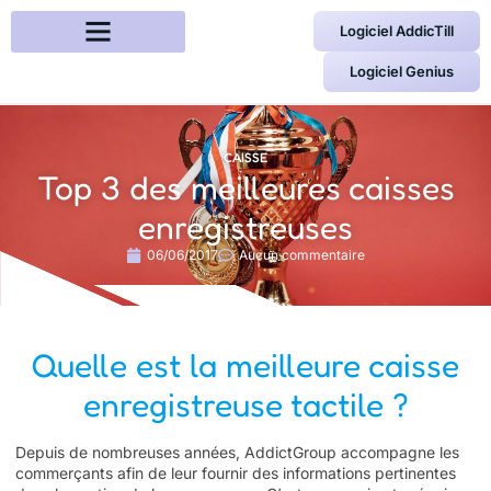
Logiciel AddicTill
Logiciel Genius
Gestion du commerce
Caisse et paiement
CAISSE
Top 3 des meilleures caisses
enregistreuses
06/06/2017
Aucun commentaire
Quelle est la meilleure caisse
enregistreuse tactile ?
Depuis de nombreuses années, AddictGroup accompagne les
commerçants afin de leur fournir des informations pertinentes