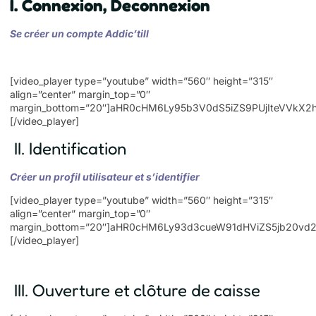
I. Connexion, Deconnexion
Se créer un compte Addic’till
[video_player type=”youtube” width=”560″ height=”315″
align=”center” margin_top=”0″
margin_bottom=”20″]aHR0cHM6Ly95b3V0dS5iZS9PUjIteVVkX2
[/video_player]
II. Identification
Créer un profil utilisateur et s’identifier
[video_player type=”youtube” width=”560″ height=”315″
align=”center” margin_top=”0″
margin_bottom=”20″]aHR0cHM6Ly93d3cueW91dHViZS5jb20
[/video_player]
III. Ouverture et clôture de caisse