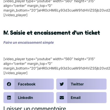
[video_player type=”youtube” width=”560″ height=”315″
align=”center” margin_top=”0″
margin_bottom=”20″]aHR0cHM6Ly93d3cueW91dHViZS5jb20vd
[/video_player]
IV. Saisie et encaissement d’un ticket
Faire un encaissement simple
[video_player type=”youtube” width=”560″ height=”315″
align=”center” margin_top=”0″
margin_bottom=”20″]aHR0cHM6Ly93d3cueW91dHViZS5jb20
[/video_player]
Facebook
Twitter
LinkedIn
Email
Laisser un commentaire